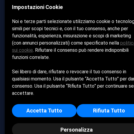
Bagno Pinetina Sud
Impostazioni Cookie
Home
La Spiaggia
Noi e terze parti selezionate utilizziamo cookie o tecnolo
simili per scopi tecnici e, con il tuo consenso, anche per
Bar & 
funzionalità, esperienza, misurazione e scopi di marketing
Ristorante
(con annunci personalizzati) come specificato nella
politic
Galleria
sui cookie
. Rifiutare il consenso può rendere indisponibili
Contatti
funzioni correlate.
Cookie Policy
Sei libero di dare, rifiutare o revocare il tuo consenso in
qualsiasi momento. Usa il pulsante “Accetta Tutto” per dar
Privacy Policy
consenso. Usa il pulsante “Rifiuta Tutto” per continuare s
accettare.
Iride e Oreste SRL - Sede Legale: CORSO DELLA LIBE
Accetta Tutto
Rifiuta Tutto
Personalizza