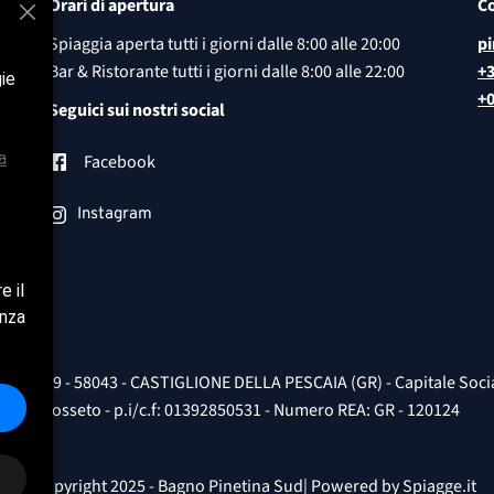
Orari di apertura
Co
Spiaggia aperta tutti i giorni dalle 8:00 alle 20:00
p
Bar & Ristorante tutti i giorni dalle 8:00 alle 22:00
+3
gie
+
Seguici sui nostri social
a
Facebook
Instagram
e il
enza
RTA' 49 - 58043 - CASTIGLIONE DELLA PESCAIA (GR) - Capitale Sociale 
Grosseto - p.i/c.f: 01392850531 - Numero REA: GR - 120124
© Copyright 2025 - Bagno Pinetina Sud| Powered by
Spiagge.it